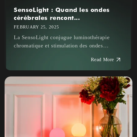
SensoLight : Quand les ondes
cérébrales rencont...
FEBRUARY 25, 2025
La SensoLight conjugue luminothérapie
chromatique et stimulation des ondes
cérébrales grâce à sa technologie brevetée.
Read More
Fruit de 30 ans de recherche, elle harmonise
vos rythmes physiologiques pour favoriser
relaxation, équilibre...